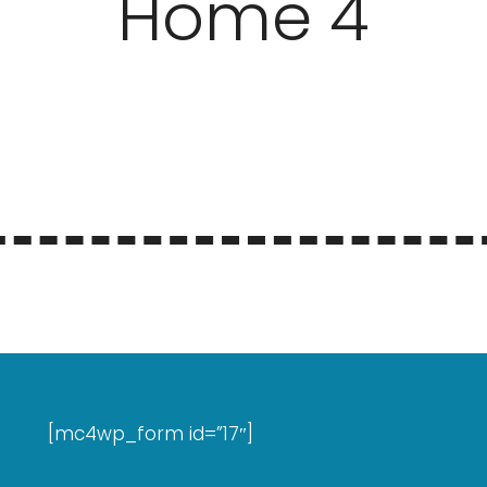
Home 4
[mc4wp_form id=”17″]