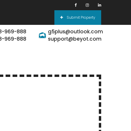
Submit Property
8-969-888
g5plus@outlook.com
8-969-888
support@beyot.com