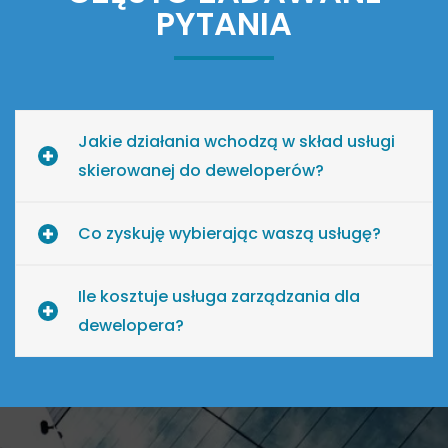
PYTANIA
Jakie działania wchodzą w skład usługi
skierowanej do deweloperów?
Co zyskuję wybierając waszą usługę?
Ile kosztuje usługa zarządzania dla
dewelopera?