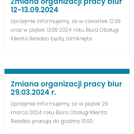
Zmiana organizacji pracy biur
12-13.09.2024
Uprzejmie informujemy, że w czwartek 12.09
oraz w piątek 13.09 2024 roku Biura Obsługi
Klienta Resideo będą zamknięte.
Zapraszamy do kontaktu za pośrednictwem
Portalu Obsługi Klienta. W przypadku awarii
funkcjonuje Pomocna Linia 61 670 56 70,
gdzie połączą się Państwo z obsługą
techniczną. Za utrudnienia przepraszamy!
Zmiana organizacji pracy biur
29.03.2024 r.
Uprzejmie informujemy, że w piątek 29
marca 2024 roku Biura Obsługi Klienta
Resideo pracują do godziny 10:00.
Zapraszamy do kontaktu za pośrednictwem