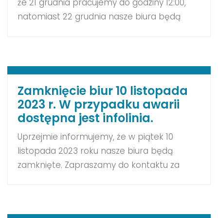
że 21 grudnia pracujemy do godziny 12:00,
natomiast 22 grudnia nasze biura będą
zamknięte. Informujemy również, że w nocy
21/22 grudnia w godz. 00:00 – 06:00 w
związku z pracami planowymi na sieci
pojawi się przerwa w dostępie do Portalu
Obsługi Klienta. Za utrudnienia
Zamknięcie biur 10 listopada
przepraszamy. W przypadku awarii
2023 r. W przypadku awarii
funkcjonuje Pomocna Linia […]
dostępna jest infolinia.
Uprzejmie informujemy, że w piątek 10
listopada 2023 roku nasze biura będą
zamknięte. Zapraszamy do kontaktu za
pośrednictwem Portalu Obsługi Klienta. W
przypadku awarii funkcjonuje Pomocna Linia
61 670 56 70, gdzie połączą się Państwo z