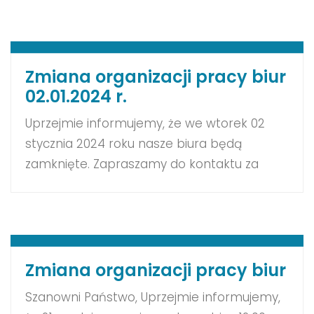
Portalu Obsługi Klienta. W przypadku awarii
funkcjonuje Pomocna Linia 61 670 56 70,
gdzie połączą się Państwo z obsługą
techniczną. Za utrudnienia przepraszamy!
Zmiana organizacji pracy biur
02.01.2024 r.
Uprzejmie informujemy, że we wtorek 02
stycznia 2024 roku nasze biura będą
zamknięte. Zapraszamy do kontaktu za
pośrednictwem Portalu Obsługi Klienta. W
przypadku awarii funkcjonuje Pomocna Linia
61 670 56 70, gdzie połączą się Państwo z
obsługą techniczną. Za utrudnienia
przepraszamy!
Zmiana organizacji pracy biur
Szanowni Państwo, Uprzejmie informujemy,