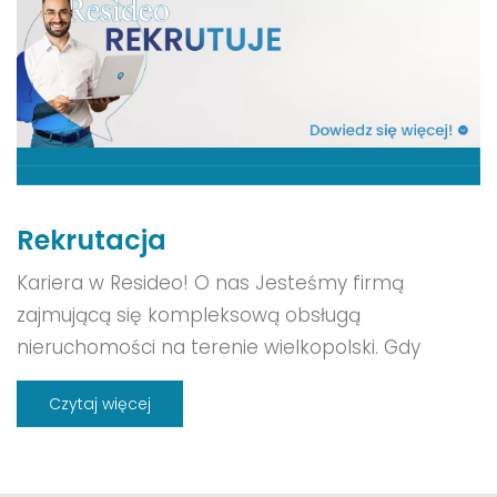
Rekrutacja
Kariera w Resideo! O nas Jesteśmy firmą
zajmującą się kompleksową obsługą
nieruchomości na terenie wielkopolski. Gdy
ponad 15 lat temu rozpoczęliśmy działalność,
Czytaj więcej
pod naszą opieką mieliśmy zaledwie kilka
budynków mieszczących się w Swarzędzu. Dzisiaj
pracujemy dla ponad 3 tysięcy mieszkańców z