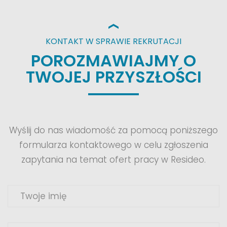
całego powiatu poznańskiego. Pracując w
zgranym, interdyscyplinarnym zespole
profesjonalistów, każdego dnia poszukujemy
KONTAKT W SPRAWIE REKRUTACJI
rozwiązań i [...]
POROZMAWIAJMY O
TWOJEJ PRZYSZŁOŚCI
Wyślij do nas wiadomość za pomocą poniższego
formularza kontaktowego w celu zgłoszenia
zapytania na temat ofert pracy w Resideo.