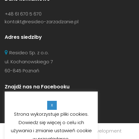
+48 61 670 5 670
kontakt@resideo-zarzadzanie.pl
Adres siedziby
Resideo Sp. z o.o.
ul. Kochanowskiego 7
60-845 Poznań
Znajdź nas na Facebooku
X
Strona wykorzystuje pliki cookies.
Dowiedz się więcej o celu ich
używania i zmianie ustawień cookie
© 2019
RESIDEO SP. Z O.O.
Web Development
Customate.
w przeglądarce.