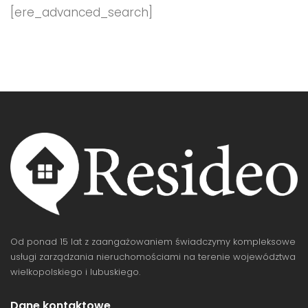
[ere_advanced_search]
Od ponad 15 lat z zaangażowaniem świadczymy kompleksowe
usługi zarządzania nieruchomościami na terenie województwa
wielkopolskiego i lubuskiego.
Dane kontaktowe