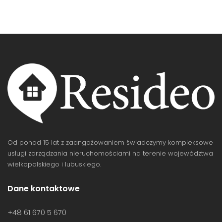
gdzie połączą się Państwo z obsługą
techniczną. Za utrudnienia przepraszamy!
Od ponad 15 lat z zaangażowaniem świadczymy kompleksowe
usługi zarządzania nieruchomościami na terenie województwa
wielkopolskiego i lubuskiego.
Dane kontaktowe
+48 61 670 5 670