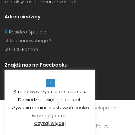
kontakt@resideo-zarzadzanie.pl
Adres siedziby
Resideo Sp. z o.o.
ul. Kochanowskiego 7
60-845 Poznań
Znajdź nas na Facebooku
X
Strona wykorzystuje pliki cookies.
Dowiedz się więcej o celu ich
używania i zmianie ustawień cookie
© 2019
RESIDEO SP. Z O.O.
Web Development
Customate.
w przeglądarce.
Czytaj więcej
Ogólne warunki najmu
•
Privacy Policy