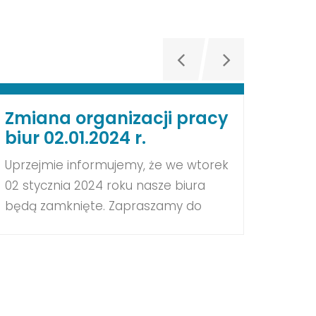
Zmiana organizacji pracy
Zmi
biur 02.01.2024 r.
biur
Uprzejmie informujemy, że we wtorek
Szano
02 stycznia 2024 roku nasze biura
infor
będą zamknięte. Zapraszamy do
pracu
kontaktu za pośrednictwem Portalu
natom
Obsługi Klienta. W przypadku awarii
będą 
funkcjonuje Pomocna Linia 61 670 56
równi
70, gdzie połączą się Państwo z
godz. 
obsługą techniczną. Za utrudnienia
praca