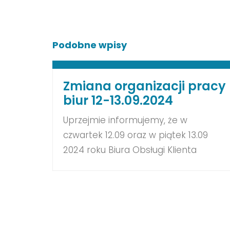
Podobne wpisy
Zmiana organizacji pracy
biur 12-13.09.2024
Uprzejmie informujemy, że w
czwartek 12.09 oraz w piątek 13.09
2024 roku Biura Obsługi Klienta
Resideo będą zamknięte.
Zapraszamy do kontaktu za
pośrednictwem Portalu Obsługi
Klienta. W przypadku awarii
funkcjonuje Pomocna Linia 61 670 56