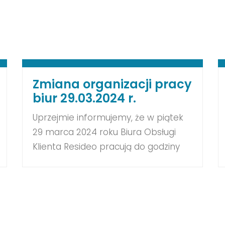
Zmiana organizacji pracy
biur 29.03.2024 r.
Uprzejmie informujemy, że w piątek
29 marca 2024 roku Biura Obsługi
Klienta Resideo pracują do godziny
10:00. Zapraszamy do kontaktu za
pośrednictwem Portalu Obsługi
Klienta. W przypadku awarii
funkcjonuje Pomocna Linia 61 670 56
70, gdzie połączą się Państwo z