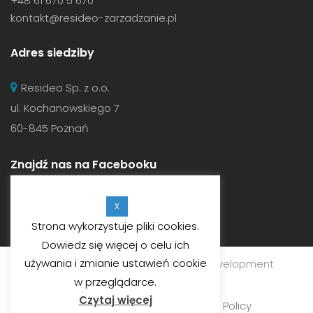
+48 61 670 5 670
kontakt@resideo-zarzadzanie.pl
Adres siedziby
Resideo Sp. z o.o.
ul. Kochanowskiego 7
60-845 Poznań
Znajdź nas na Facebooku
X
Strona wykorzystuje pliki cookies.
Dowiedz się więcej o celu ich
używania i zmianie ustawień cookie
© 2019
RESIDEO SP. Z O.O.
Web Development
Customate.
w przeglądarce.
Czytaj więcej
Ogólne warunki najmu
•
Privacy Policy